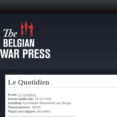
Le Quotidien
Krant:
Le Quotidien
Datum publicatie:
18-10-1916
Instelling:
Koninklijke Bibliotheek van België
Plaatsnummer:
JB256
Plaats van uitgave:
Bruxelles