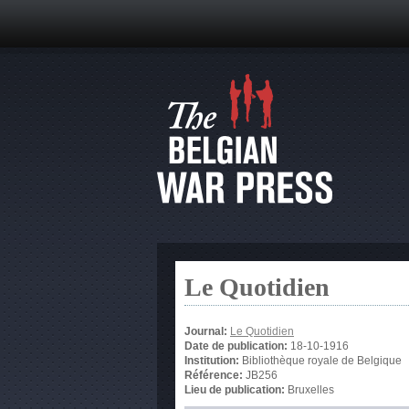
Le Quotidien
Journal:
Le Quotidien
Date de publication:
18-10-1916
Institution:
Bibliothèque royale de Belgique
Référence:
JB256
Lieu de publication:
Bruxelles