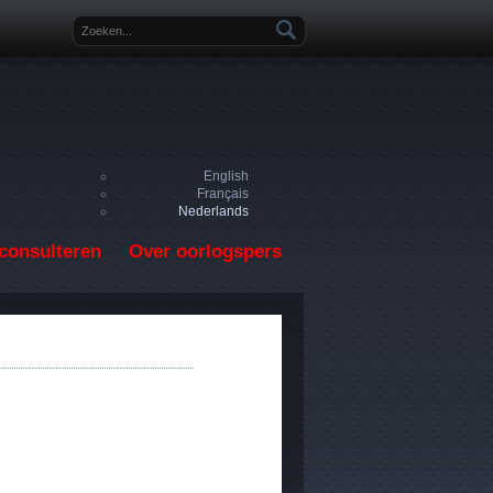
Zoekveld
English
Français
Nederlands
consulteren
Over oorlogspers