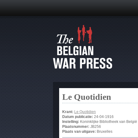
Le Quotidien
Krant:
Le Quotidien
Datum publicatie:
24-04-1916
Instelling:
Koninklijke Bibliotheek van België
Plaatsnummer:
JB256
Plaats van uitgave:
Bruxelles