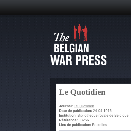
Le Quotidien
Journal:
Le Quotidien
Date de publication:
24-04-1916
Institution:
Bibliothèque royale de Belgique
Référence:
JB256
Lieu de publication:
Bruxelles