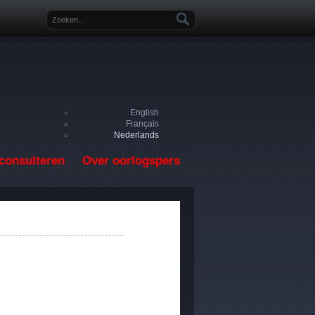
Zoekveld
English
Français
Nederlands
consulteren
Over oorlogspers