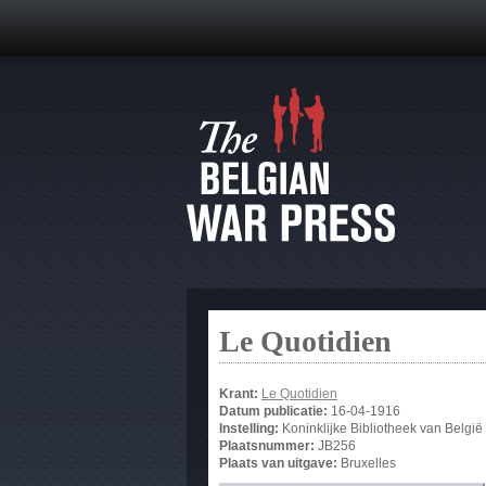
Le Quotidien
Krant:
Le Quotidien
Datum publicatie:
16-04-1916
Instelling:
Koninklijke Bibliotheek van België
Plaatsnummer:
JB256
Plaats van uitgave:
Bruxelles