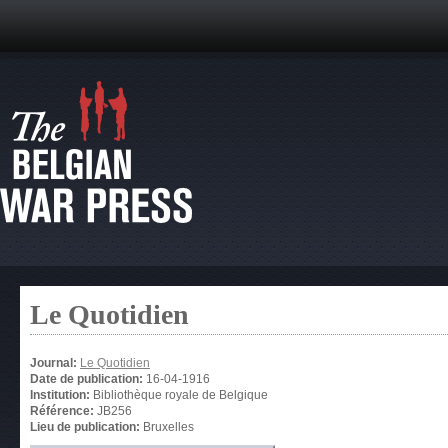
Le Quotidien
Journal:
Le Quotidien
Date de publication:
16-04-1916
Institution:
Bibliothèque royale de Belgique
Référence:
JB256
Lieu de publication:
Bruxelles