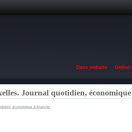
Overslaan en naar de inhoud gaan
Deze website
Online 
elles. Journal quotidien, économique
otidien, économique & financier