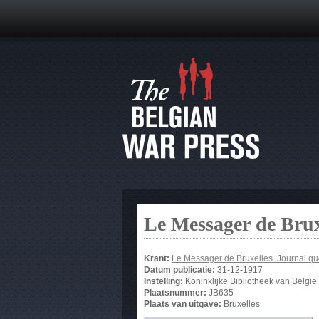
Le Messager de Brux
Krant:
Le Messager de Bruxelles. Journal qu
Datum publicatie:
31-12-1917
Instelling:
Koninklijke Bibliotheek van België
Plaatsnummer:
JB635
Plaats van uitgave:
Bruxelles