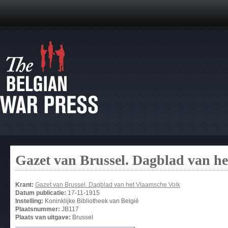
Gazet van Brussel. Dagblad van h
Krant:
Gazet van Brussel. Dagblad van het Vlaamsche Volk
Datum publicatie:
17-11-1915
Instelling:
Koninklijke Bibliotheek van België
Plaatsnummer:
JB117
Plaats van uitgave:
Brussel