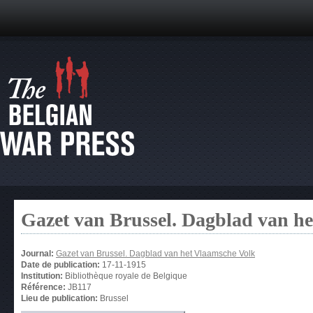
Gazet van Brussel. Dagblad van h
Journal:
Gazet van Brussel. Dagblad van het Vlaamsche Volk
Date de publication:
17-11-1915
Institution:
Bibliothèque royale de Belgique
Référence:
JB117
Lieu de publication:
Brussel