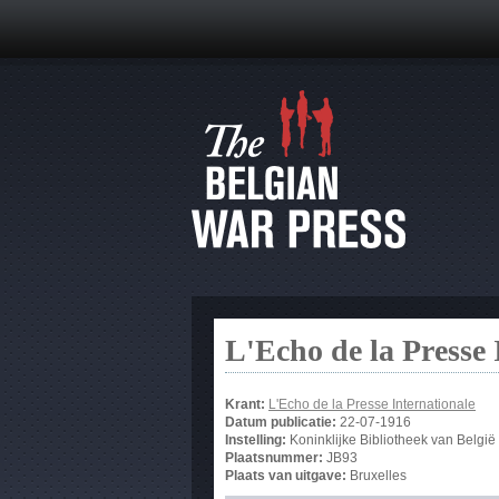
L'Echo de la Presse 
Krant:
L'Echo de la Presse Internationale
Datum publicatie:
22-07-1916
Instelling:
Koninklijke Bibliotheek van België
Plaatsnummer:
JB93
Plaats van uitgave:
Bruxelles