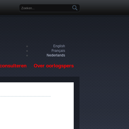
Zoekveld
English
Français
Nederlands
consulteren
Over oorlogspers