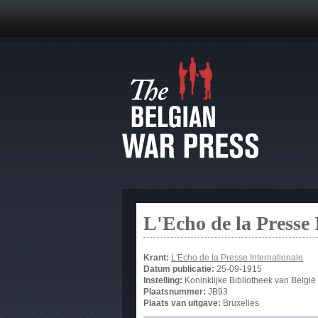
L'Echo de la Presse 
Krant:
L'Echo de la Presse Internationale
Datum publicatie:
25-09-1915
Instelling:
Koninklijke Bibliotheek van België
Plaatsnummer:
JB93
Plaats van uitgave:
Bruxelles