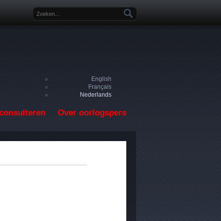
Zoekveld
English
Français
Nederlands
consulteren
Over oorlogspers