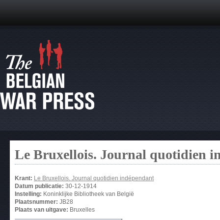
Le Bruxellois. Journal quotidien 
Krant:
Le Bruxellois. Journal quotidien indépendant
Datum publicatie:
30-12-1914
Instelling:
Koninklijke Bibliotheek van België
Plaatsnummer:
JB28
Plaats van uitgave:
Bruxelles