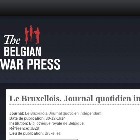
Le Bruxellois. Journal quotidien 
Journal:
Le Bruxellois. Journal quotidien indépendant
Date de publication:
30-12-1914
Institution:
Bibliothèque royale de Belgique
Référence:
JB28
Lieu de publication:
Bruxelles