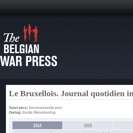
Le Bruxellois. Journal quotidien 
Soort pers:
Gecensureerde pers
Oorlog:
Eerste Wereldoorlog
1914
1915