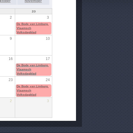
ktober
november
zo
2
3
De Bode van Limburg.
Vlaamsch
Volksdagblad
9
10
16
17
De Bode van Limburg.
Vlaamsch
Volksdagblad
23
24
De Bode van Limburg.
Vlaamsch
Volksdagblad
2
3