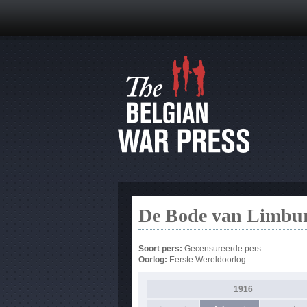
De Bode van Limbur
Soort pers:
Gecensureerde pers
Oorlog:
Eerste Wereldoorlog
1916