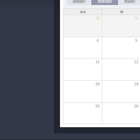
januari
februari
maart
ma
di
28
29
4
5
11
12
18
19
25
26