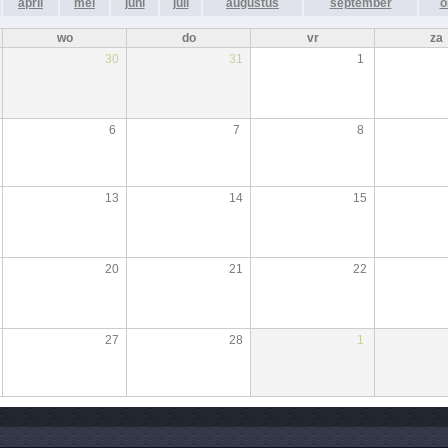
april
mei
juni
juli
augustus
september
o
wo
do
vr
za
30
31
1
6
7
8
13
14
15
20
21
22
27
28
1