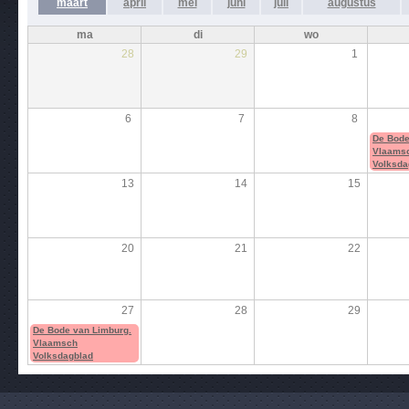
maart
april
mei
juni
juli
augustus
ma
di
wo
28
29
1
6
7
8
De Bode
Vlaams
Volksda
13
14
15
20
21
22
27
28
29
De Bode van Limburg.
Vlaamsch
Volksdagblad