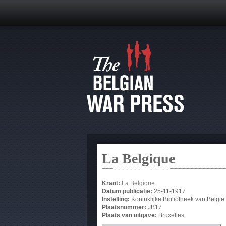
La Belgique
Krant:
La Belgique
Datum publicatie:
25-11-1917
Instelling:
Koninklijke Bibliotheek van België
Plaatsnummer:
JB17
Plaats van uitgave:
Bruxelles