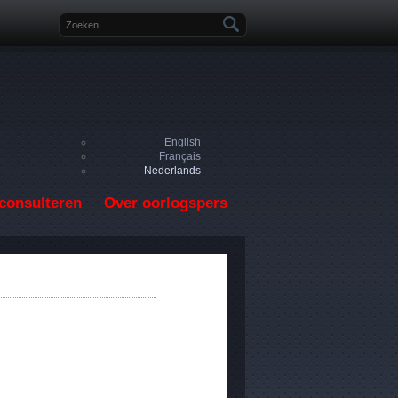
Zoekveld
English
Français
Nederlands
consulteren
Over oorlogspers