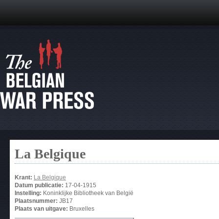
La Belgique
Krant:
La Belgique
Datum publicatie:
17-04-1915
Instelling:
Koninklijke Bibliotheek van België
Plaatsnummer:
JB17
Plaats van uitgave:
Bruxelles