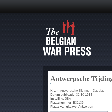
Antwerpsche Tijdin
Krant:
Antwerpsche Tijdingen. Dagblad
Datum publicatie:
31-10-1914
Instelling:
SBA
Plaatsnummer:
B31139
Plaats van uitgave:
Antwerpen