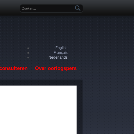
Zoekveld
English
Français
Nederlands
consulteren
Over oorlogspers