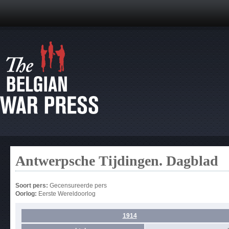
Antwerpsche Tijdingen. Dagblad
Soort pers:
Gecensureerde pers
Oorlog:
Eerste Wereldoorlog
1914