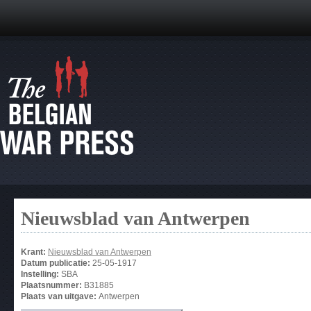
Nieuwsblad van Antwerpen
Krant:
Nieuwsblad van Antwerpen
Datum publicatie:
25-05-1917
Instelling:
SBA
Plaatsnummer:
B31885
Plaats van uitgave:
Antwerpen