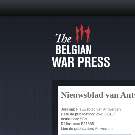
Nieuwsblad van An
Journal:
Nieuwsblad van Antwerpen
Date de publication:
25-05-1917
Institution:
SBA
Référence:
B31885
Lieu de publication:
Antwerpen