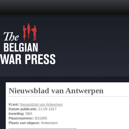
Nieuwsblad van Antwerpen
Krant:
Nieuwsblad van Antwerpen
Datum publicatie:
21-05-1917
Instelling:
SBA
Plaatsnummer:
B31885
Plaats van uitgave:
Antwerpen