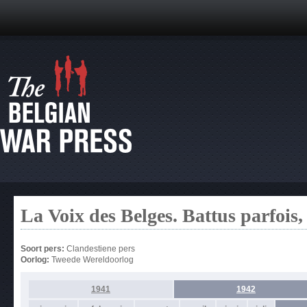
La Voix des Belges. Battus parfois
Soort pers:
Clandestiene pers
Oorlog:
Tweede Wereldoorlog
1941
1942