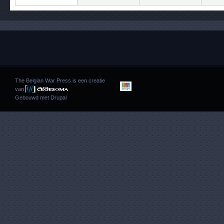
The Belgian War Press is een creatie
van
Gebouwd met
Drupal