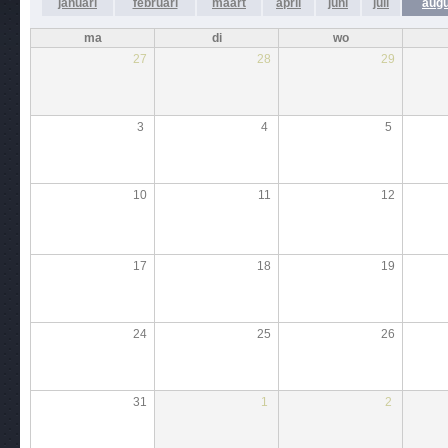
januari
februari
maart
april
juni
juli
aug
ma
di
wo
27
28
29
3
4
5
10
11
12
17
18
19
24
25
26
31
1
2