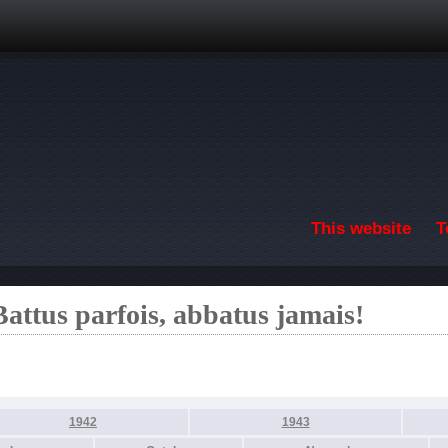
Skip to main content
This website
T
Battus parfois, abbatus jamais!
1942
1943