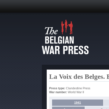
La Voix des Belges. 
Press type:
Clandestine Press
War number:
World War II
1941