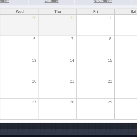
ember
October
November
Wed
Thu
Fri
Sat
30
31
1
6
7
8
13
14
15
20
21
22
27
28
29