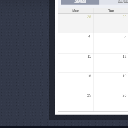
August
Sept
Mon
Tue
28
29
4
5
11
12
18
19
25
26