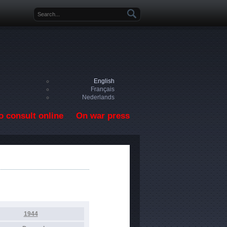
Search form
English
Français
Nederlands
o consult online
On war press
1944