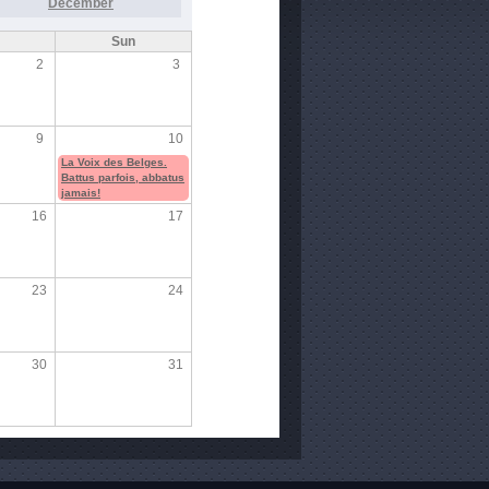
December
Sun
2
3
9
10
La Voix des Belges.
Battus parfois, abbatus
jamais!
16
17
23
24
30
31