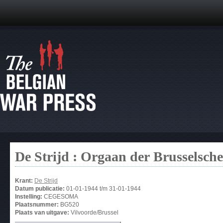
De Strijd : Orgaan der Brusselsche
Krant:
De Strijd
Datum publicatie:
01-01-1944
t/m
31-01-1944
Instelling:
CEGESOMA
Plaatsnummer:
BG520
Plaats van uitgave:
Vilvoorde/Brussel