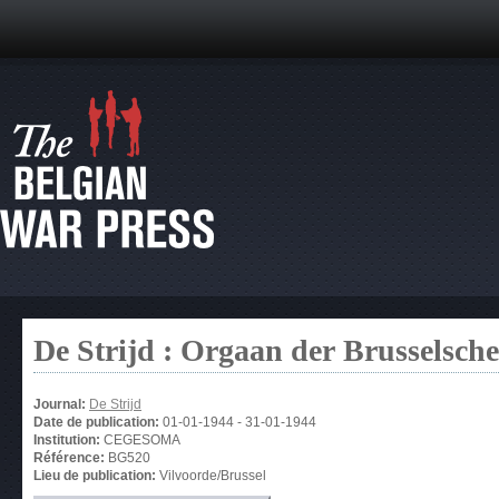
De Strijd : Orgaan der Brusselsche
Journal:
De Strijd
Date de publication:
01-01-1944
-
31-01-1944
Institution:
CEGESOMA
Référence:
BG520
Lieu de publication:
Vilvoorde/Brussel