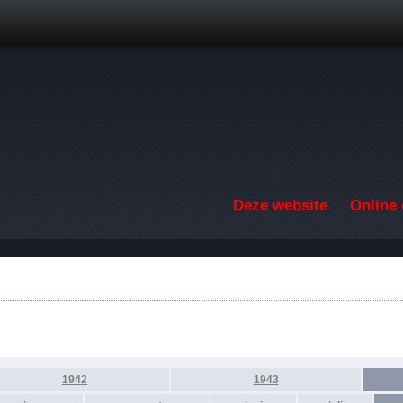
Overslaan en naar de inhoud gaan
Deze website
Online 
1942
1943