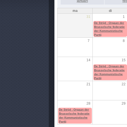
januari
fe
ma
di
31
1
De Strijd : Orgaan der
Brusselsche federatie
der Kommunistische
Partij
7
8
14
15
De Strijd : Orgaan der
Brusselsche federatie
der Kommunistische
Partij
21
22
28
29
De Strijd : Orgaan der
Brusselsche federatie
der Kommunistische
Partij