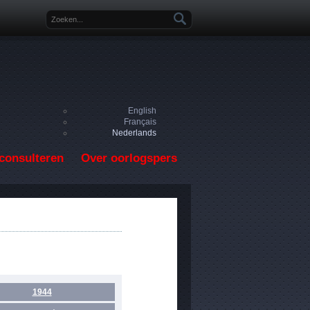
Zoekveld
English
Français
Nederlands
consulteren
Over oorlogspers
1944