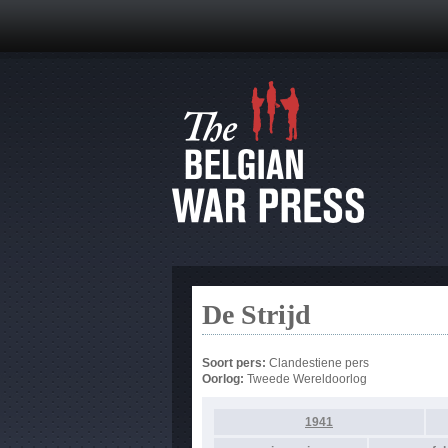
De Strijd
Soort pers:
Clandestiene pers
Oorlog:
Tweede Wereldoorlog
1941