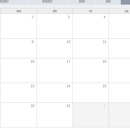
bruari
maart
juni
juli
wo
do
vr
za
2
3
4
9
10
11
16
17
18
23
24
25
30
31
1