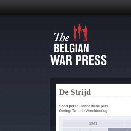
De Strijd
Soort pers:
Clandestiene pers
Oorlog:
Tweede Wereldoorlog
1941