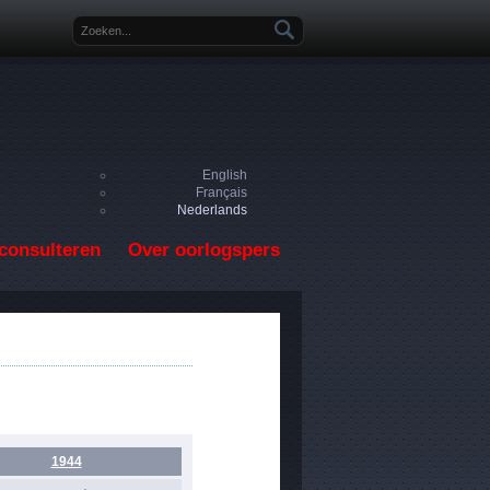
Zoekveld
English
Français
Nederlands
consulteren
Over oorlogspers
1944