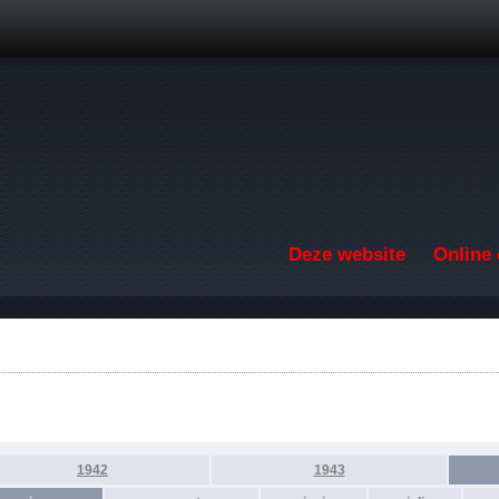
Overslaan en naar de inhoud gaan
Deze website
Online 
1942
1943