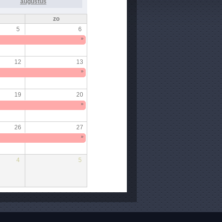
augustus
zo
5
6
»
12
13
»
19
20
»
26
27
»
4
5