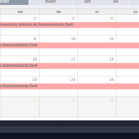
bruari
maart
juni
juli
wo
do
vr
za
2
3
4
 Brusselsche federatie der Kommunistische Partij
9
10
11
der Kommunistische Partij
16
17
18
der Kommunistische Partij
23
24
25
der Kommunistische Partij
1
2
3
der Kommunistische Partij