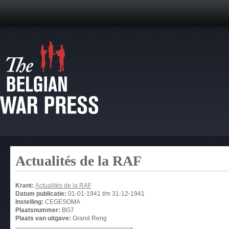
Actualités de la RAF
Krant:
Actualités de la RAF
Datum publicatie:
01-01-1941
t/m
31-12-1941
Instelling:
CEGESOMA
Plaatsnummer:
BG7
Plaats van uitgave:
Grand Reng