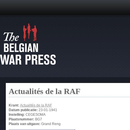
Actualités de la RAF
Krant:
Actualités de la RAF
Datum publicatie:
23-01-1941
Instelling:
CEGESOMA
Plaatsnummer:
BG7
Plaats van uitgave:
Grand Reng