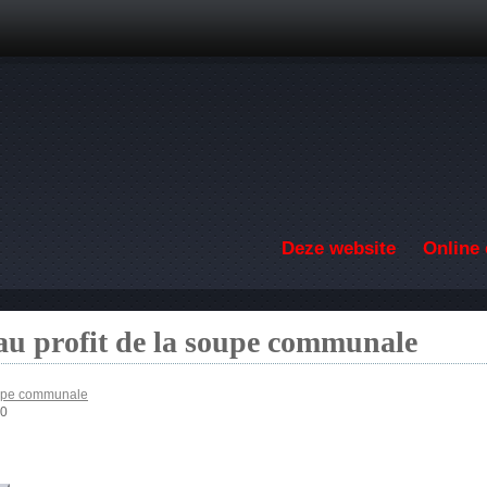
Overslaan en naar de inhoud gaan
Deze website
Online 
au profit de la soupe communale
soupe communale
00