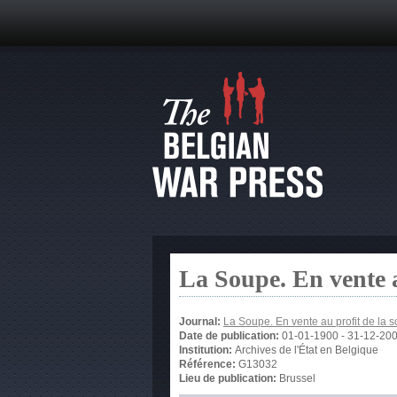
La Soupe. En vente 
Journal:
La Soupe. En vente au profit de la
Date de publication:
01-01-1900
-
31-12-20
Institution:
Archives de l'État en Belgique
Référence:
G13032
Lieu de publication:
Brussel