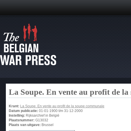
La Soupe. En vente au profit de l
Krant:
La Soupe. En vente au profit de la soupe communale
Datum publicatie:
01-01-1900
t/m
31-12-2000
Instelling:
Rijksarchief in België
Plaatsnummer:
G13032
Plaats van uitgave:
Brussel