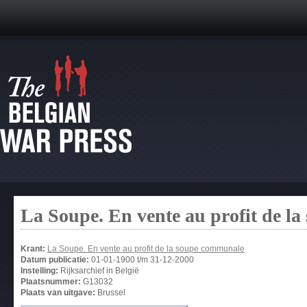
La Soupe. En vente au profit de l
Krant:
La Soupe. En vente au profit de la soupe communale
Datum publicatie:
01-01-1900
t/m
31-12-2000
Instelling:
Rijksarchief in België
Plaatsnummer:
G13032
Plaats van uitgave:
Brussel