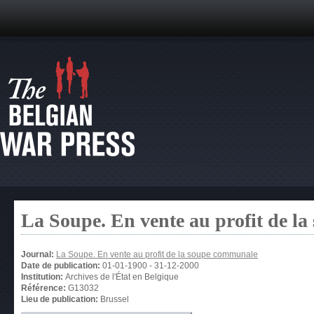
La Soupe. En vente au profit de l
Journal:
La Soupe. En vente au profit de la soupe communale
Date de publication:
01-01-1900
-
31-12-2000
Institution:
Archives de l'État en Belgique
Référence:
G13032
Lieu de publication:
Brussel