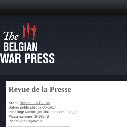
Revue de la Presse
Krant:
Revue de la Presse
Datum publicatie:
09-06-1917
Instelling:
Koninklijke Bibliotheek van België
Plaatsnummer:
III49814B
Plaats van uitgave:
s.l.