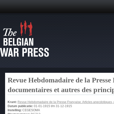
Revue Hebdomadaire de la Presse F
documentaires et autres des princ
Krant:
Revue Hebdomadaire de la Presse Française. Articles anecdotiques, 
Datum publicatie:
01-01-1915
t/m
31-12-1915
Instelling:
CEGESOMA