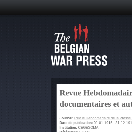
Revue Hebdomadaire 
documentaires et au
Journal:
Revue Hebdomadaire de la Presse Fr
Date de publication:
01-01-1915
-
31-12-19
Institution:
CEGESOMA