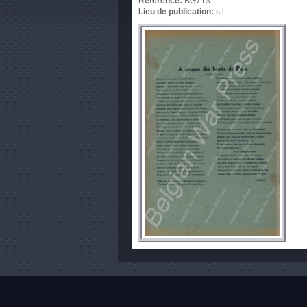
Référence:
BG713
Lieu de publication:
s.l.