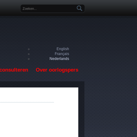
Zoekveld
English
Français
Nederlands
consulteren
Over oorlogspers