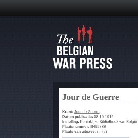
Jour de Guerre
Krant:
Jour de Guerre
Datum publicatie:
08-10-1916
Instelling:
Koninklijke Bibliotheek van België
Plaatsnummer:
III49988B
Plaats van uitgave:
s.l. (?)