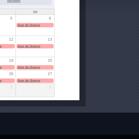
oktober
zo
5
6
Jour de Guerre
12
13
re
Jour de Guerre
19
20
re
Jour de Guerre
26
27
re
Jour de Guerre
2
3