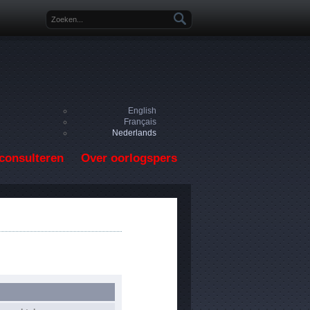
Zoekveld
English
Français
Nederlands
consulteren
Over oorlogspers