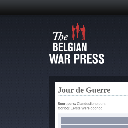
Jour de Guerre
Soort pers:
Clandestiene pers
Oorlog:
Eerste Wereldoorlog