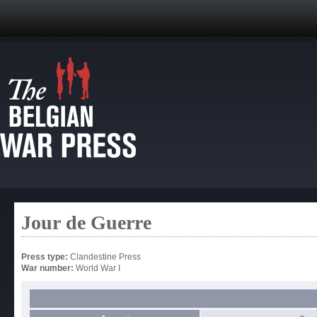
Jour de Guerre
Press type:
Clandestine Press
War number:
World War I