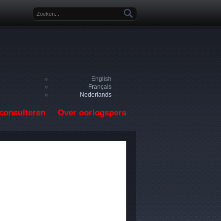
Zoekveld
English
Français
Nederlands
consulteren
Over oorlogspers