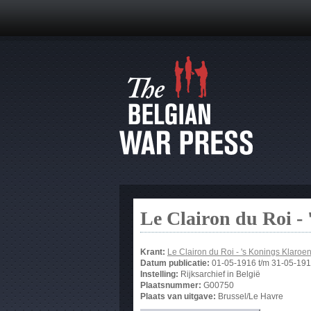
Le Clairon du Roi -
Krant:
Le Clairon du Roi - 's Konings Klaroe
Datum publicatie:
01-05-1916
t/m
31-05-19
Instelling:
Rijksarchief in België
Plaatsnummer:
G00750
Plaats van uitgave:
Brussel/Le Havre