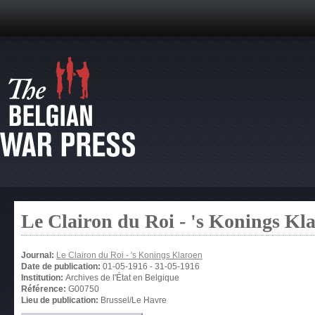
Le Clairon du Roi - 's Konings Kl
Journal:
Le Clairon du Roi - 's Konings Klaroen
Date de publication:
01-05-1916
-
31-05-1916
Institution:
Archives de l'État en Belgique
Référence:
G00750
Lieu de publication:
Brussel/Le Havre