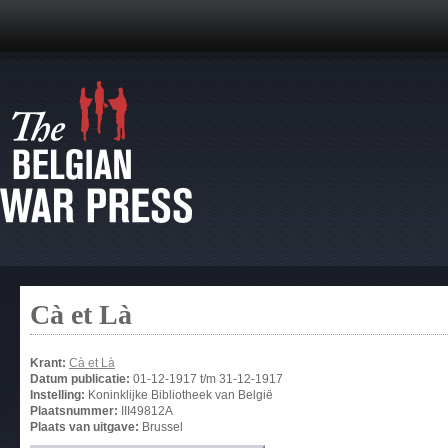
Cà et Là
Krant:
Cà et Là
Datum publicatie:
01-12-1917
t/m
31-12-1917
Instelling:
Koninklijke Bibliotheek van België
Plaatsnummer:
III49812A
Plaats van uitgave:
Brussel