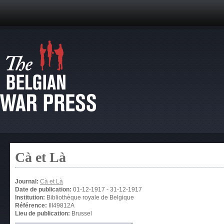
Cà et Là
Journal:
Cà et Là
Date de publication:
01-12-1917
-
31-12-1917
Institution:
Bibliothèque royale de Belgique
Référence:
III49812A
Lieu de publication:
Brussel