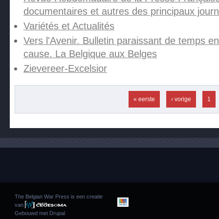
documentaires et autres des principaux jour
Variétés et Actualités
Vers l'Avenir. Bulletin paraissant de temps e
cause. La Belgique aux Belges
Zievereer-Excelsior
Pagina's
« eerste
‹ vorige
1
The Belgian War Press is een creatie
van
Gebouwd met
Drupal