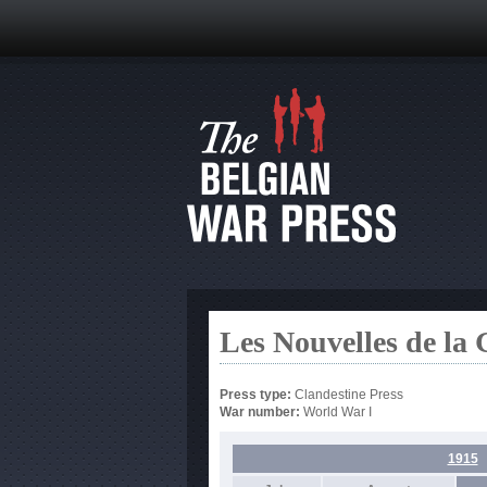
Les Nouvelles de la
Press type:
Clandestine Press
War number:
World War I
1915