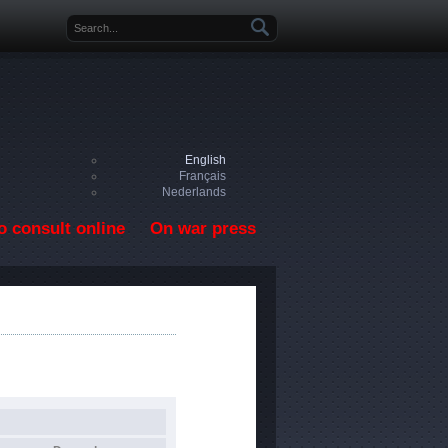
Search form
English
Français
Nederlands
o consult online
On war press