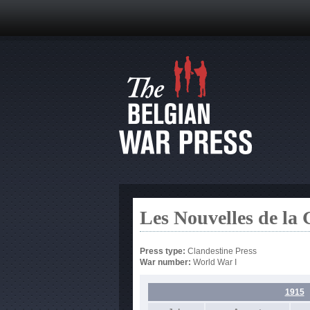
Les Nouvelles de la
Press type:
Clandestine Press
War number:
World War I
1915