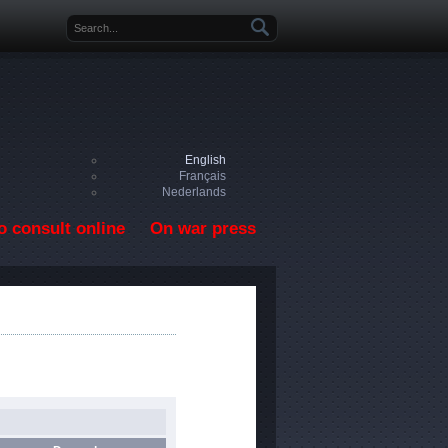
Search form
English
Français
Nederlands
o consult online
On war press