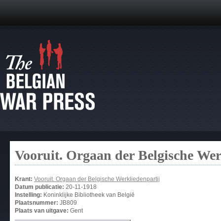
Vooruit. Orgaan der Belgische Wer
Krant:
Vooruit. Orgaan der Belgische Werkliedenpartij
Datum publicatie:
20-11-1918
Instelling:
Koninklijke Bibliotheek van België
Plaatsnummer:
JB809
Plaats van uitgave:
Gent